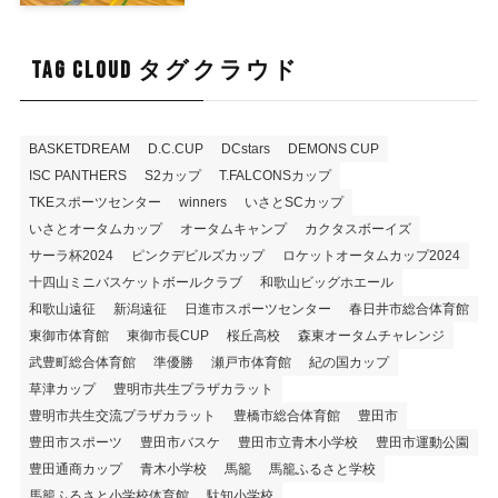
TAG CLOUD タグクラウド
BASKETDREAM
D.C.CUP
DCstars
DEMONS CUP
ISC PANTHERS
S2カップ
T.FALCONSカップ
TKEスポーツセンター
winners
いさとSCカップ
いさとオータムカップ
オータムキャンプ
カクタスボーイズ
サーラ杯2024
ピンクデビルズカップ
ロケットオータムカップ2024
十四山ミニバスケットボールクラブ
和歌山ビッグホエール
和歌山遠征
新潟遠征
日進市スポーツセンター
春日井市総合体育館
東御市体育館
東御市長CUP
桜丘高校
森東オータムチャレンジ
武豊町総合体育館
準優勝
瀬戸市体育館
紀の国カップ
草津カップ
豊明市共生プラザカラット
豊明市共生交流プラザカラット
豊橋市総合体育館
豊田市
豊田市スポーツ
豊田市バスケ
豊田市立青木小学校
豊田市運動公園
豊田通商カップ
青木小学校
馬籠
馬籠ふるさと学校
馬籠ふるさと小学校体育館
駄知小学校