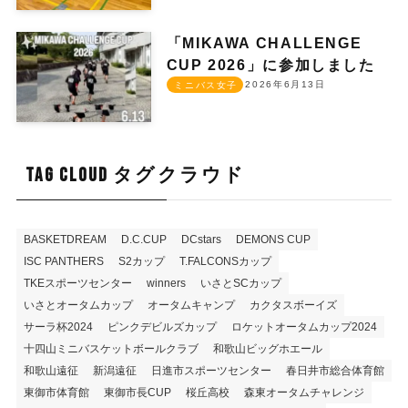
「MIKAWA CHALLENGE
CUP 2026」に参加しました
2026年6月13日
ミニバス女子
TAG CLOUD タグクラウド
BASKETDREAM
D.C.CUP
DCstars
DEMONS CUP
ISC PANTHERS
S2カップ
T.FALCONSカップ
TKEスポーツセンター
winners
いさとSCカップ
いさとオータムカップ
オータムキャンプ
カクタスボーイズ
サーラ杯2024
ピンクデビルズカップ
ロケットオータムカップ2024
十四山ミニバスケットボールクラブ
和歌山ビッグホエール
和歌山遠征
新潟遠征
日進市スポーツセンター
春日井市総合体育館
東御市体育館
東御市長CUP
桜丘高校
森東オータムチャレンジ