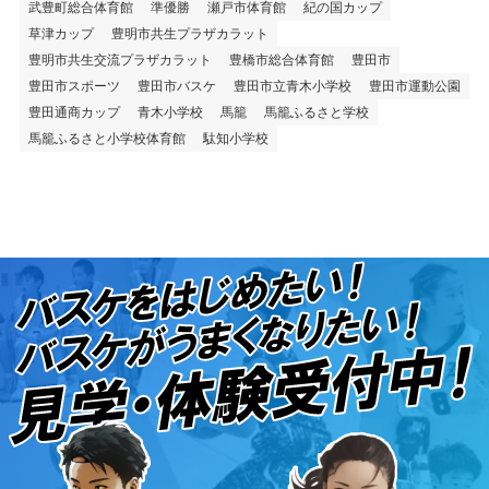
武豊町総合体育館
準優勝
瀬戸市体育館
紀の国カップ
草津カップ
豊明市共生プラザカラット
豊明市共生交流プラザカラット
豊橋市総合体育館
豊田市
豊田市スポーツ
豊田市バスケ
豊田市立青木小学校
豊田市運動公園
豊田通商カップ
青木小学校
馬籠
馬籠ふるさと学校
馬籠ふるさと小学校体育館
駄知小学校