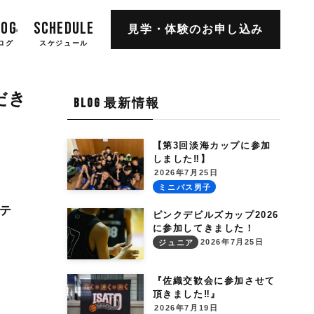
LOG
SCHEDULE
見学・体験の
お申し込み
ログ
スケジュール
だき
BLOG 最新情報
【第3回淡海カップに参加
しました‼︎】
2026年7月25日
ミニバス男子
ステ
ピンクデビルズカップ2026
に参加してきました！
2026年7月25日
ジュニア
『佐織交歓会に参加させて
頂きました‼︎』
2026年7月19日