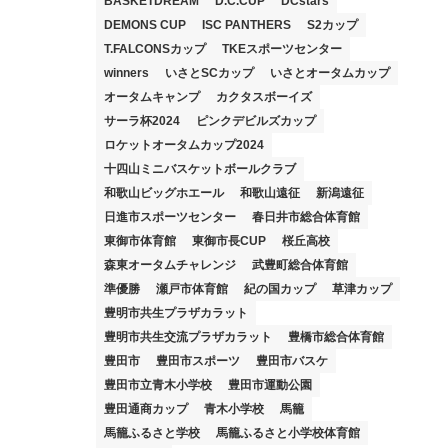
BASKETDREAM
D.C.CUP
DCstars
DEMONS CUP
ISC PANTHERS
S2カップ
T.FALCONSカップ
TKEスポーツセンター
winners
いさとSCカップ
いさとオータムカップ
オータムキャンプ
カクタスボーイズ
サーラ杯2024
ピンクデビルズカップ
ロケットオータムカップ2024
十四山ミニバスケットボールクラブ
和歌山ビッグホエール
和歌山遠征
新潟遠征
日進市スポーツセンター
春日井市総合体育館
東御市体育館
東御市長CUP
桜丘高校
森東オータムチャレンジ
武豊町総合体育館
準優勝
瀬戸市体育館
紀の国カップ
草津カップ
豊明市共生プラザカラット
豊明市共生交流プラザカラット
豊橋市総合体育館
豊田市
豊田市スポーツ
豊田市バスケ
豊田市立青木小学校
豊田市運動公園
豊田通商カップ
青木小学校
馬籠
馬籠ふるさと学校
馬籠ふるさと小学校体育館