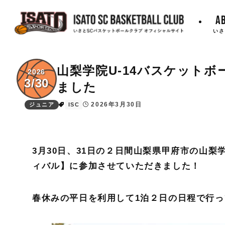
A
いさ
山梨学院U-14バスケット
2026
3/30
ました
2026年3月30日
ジュニア
ISC
3月30日、31日の２日間山梨県甲府市の山梨
ィバル】に参加させていただきました！
春休みの平日を利用して1泊２日の日程で行