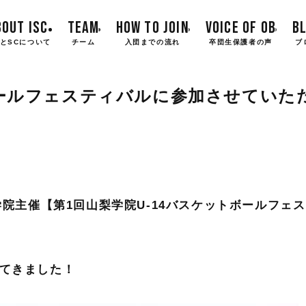
BOUT ISC
TEAM
HOW TO JOIN
VOICE OF OB
B
とSCについて
チーム
入団までの流れ
卒団生保護者の声
ブ
ボールフェスティバルに参加させていた
学院主催【第1回山梨学院U-14バスケットボールフェ
ってきました！