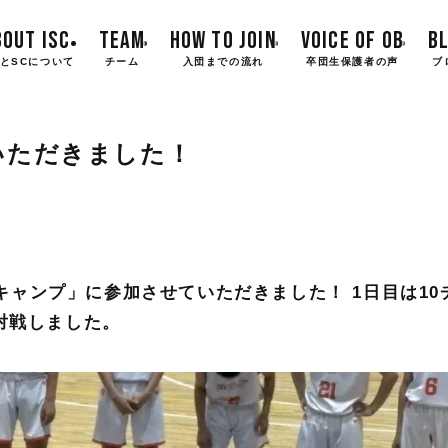
BOUT ISC
TEAM
HOW TO JOIN
VOICE OF OB
B
とSCについて
チーム
入団までの流れ
卒団生保護者の声
ブ
いただきました！
海キャンプ」に参加させていただきました！ 1日目は10
対戦しました。