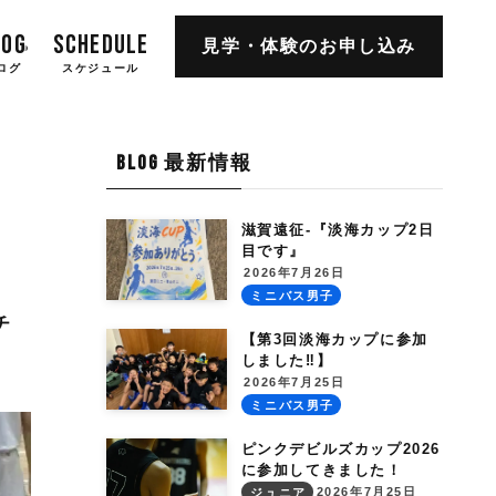
LOG
SCHEDULE
見学・体験の
お申し込み
ログ
スケジュール
BLOG 最新情報
滋賀遠征-『淡海カップ2日
目です』
2026年7月26日
ミニバス男子
チ
【第3回淡海カップに参加
しました‼︎】
2026年7月25日
ミニバス男子
ピンクデビルズカップ2026
に参加してきました！
2026年7月25日
ジュニア