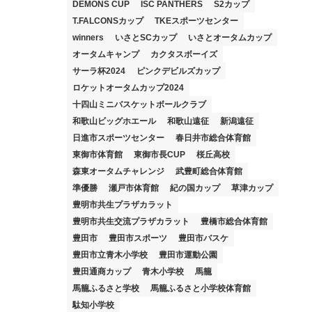
DEMONS CUP
ISC PANTHERS
S2カップ
T.FALCONSカップ
TKEスポーツセンター
winners
いさとSCカップ
いさとオータムカップ
オータムキャンプ
カクタスボーイズ
サーラ杯2024
ピンクデビルズカップ
ロケットオータムカップ2024
十四山ミニバスケットボールクラブ
和歌山ビッグホエール
和歌山遠征
新潟遠征
日進市スポーツセンター
春日井市総合体育館
東御市体育館
東御市長CUP
桜丘高校
森東オータムチャレンジ
武豊町総合体育館
準優勝
瀬戸市体育館
紀の国カップ
草津カップ
豊明市共生プラザカラット
豊明市共生交流プラザカラット
豊橋市総合体育館
豊田市
豊田市スポーツ
豊田市バスケ
豊田市立青木小学校
豊田市運動公園
豊田通商カップ
青木小学校
馬籠
馬籠ふるさと学校
馬籠ふるさと小学校体育館
駄知小学校