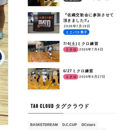
『佐織交歓会に参加させて
頂きました‼︎』
2026年7月19日
ミニバス男子
7/4(土)ミクロ練習
2026年7月4日
ミクロ
6/27ミクロ練習
2026年6月27日
ミクロ
TAG CLOUD タグクラウド
BASKETDREAM
D.C.CUP
DCstars