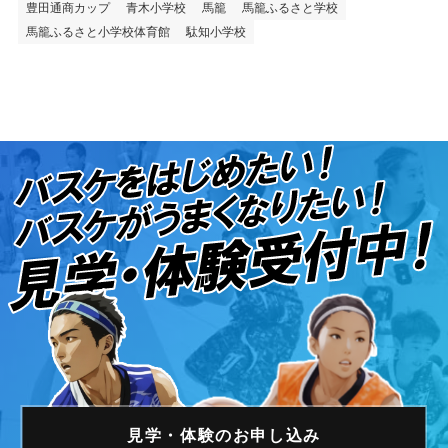
豊田通商カップ
青木小学校
馬籠
馬籠ふるさと学校
馬籠ふるさと小学校体育館
駄知小学校
見学・体験の
お申し込み