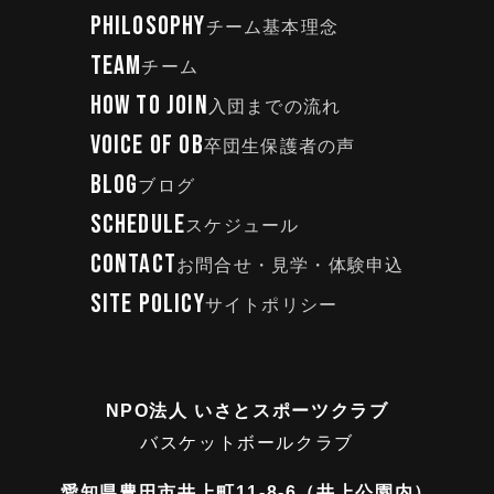
PHILOSOPHY
チーム基本理念
TEAM
チーム
HOW TO JOIN
入団までの流れ
VOICE OF OB
卒団生保護者の声
BLOG
ブログ
SCHEDULE
スケジュール
CONTACT
お問合せ・見学・体験申込
SITE POLICY
サイトポリシー
NPO法人 いさとスポーツクラブ
バスケットボールクラブ
愛知県豊田市井上町11-8-6（井上公園内）