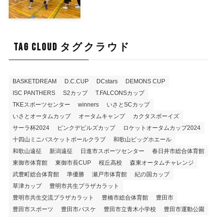
TAG CLOUD タグクラウド
BASKETDREAM
D.C.CUP
DCstars
DEMONS CUP
ISC PANTHERS
S2カップ
T.FALCONSカップ
TKEスポーツセンター
winners
いさとSCカップ
いさとオータムカップ
オータムキャンプ
カクタスボーイズ
サーラ杯2024
ピンクデビルズカップ
ロケットオータムカップ2024
十四山ミニバスケットボールクラブ
和歌山ビッグホエール
和歌山遠征
新潟遠征
日進市スポーツセンター
春日井市総合体育館
東御市体育館
東御市長CUP
桜丘高校
森東オータムチャレンジ
武豊町総合体育館
準優勝
瀬戸市体育館
紀の国カップ
草津カップ
豊明市共生プラザカラット
豊明市共生交流プラザカラット
豊橋市総合体育館
豊田市
豊田市スポーツ
豊田市バスケ
豊田市立青木小学校
豊田市運動公園