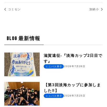
コミセン
加納小
BLOG 最新情報
滋賀遠征-『淡海カップ2日目で
す』
2026年7月26日
ミニバス男子
【第3回淡海カップに参加しま
した‼︎】
2026年7月25日
ミニバス男子