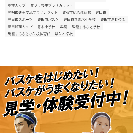
草津カップ
豊明市共生プラザカラット
豊明市共生交流プラザカラット
豊橋市総合体育館
豊田市
豊田市スポーツ
豊田市バスケ
豊田市立青木小学校
豊田市運動公園
豊田通商カップ
青木小学校
馬籠
馬籠ふるさと学校
馬籠ふるさと小学校体育館
駄知小学校