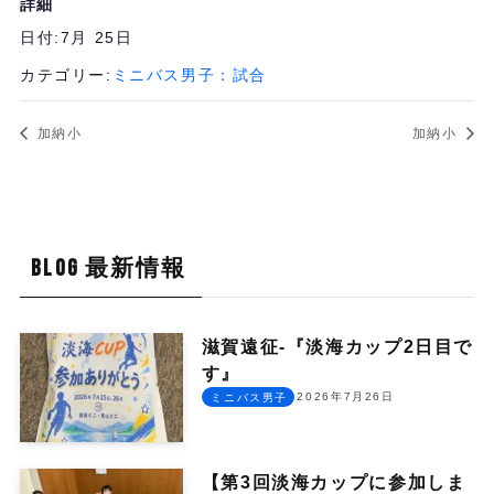
詳細
日付:
7月 25日
カテゴリー:
ミニバス男子：試合
加納小
加納小
BLOG 最新情報
滋賀遠征-『淡海カップ2日目で
す』
2026年7月26日
ミニバス男子
【第3回淡海カップに参加しま