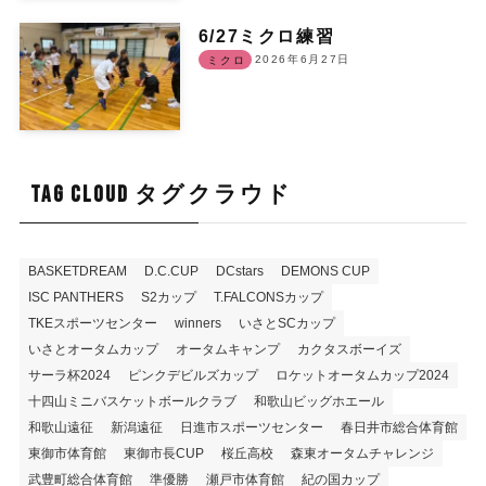
6/27ミクロ練習
2026年6月27日
ミクロ
TAG CLOUD タグクラウド
BASKETDREAM
D.C.CUP
DCstars
DEMONS CUP
ISC PANTHERS
S2カップ
T.FALCONSカップ
TKEスポーツセンター
winners
いさとSCカップ
いさとオータムカップ
オータムキャンプ
カクタスボーイズ
サーラ杯2024
ピンクデビルズカップ
ロケットオータムカップ2024
十四山ミニバスケットボールクラブ
和歌山ビッグホエール
和歌山遠征
新潟遠征
日進市スポーツセンター
春日井市総合体育館
東御市体育館
東御市長CUP
桜丘高校
森東オータムチャレンジ
武豊町総合体育館
準優勝
瀬戸市体育館
紀の国カップ