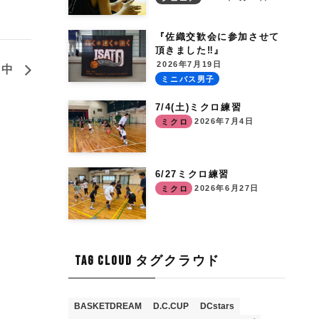
『佐織交歓会に参加させて
頂きました‼︎』
2026年7月19日
台中
ミニバス男子
7/4(土)ミクロ練習
2026年7月4日
ミクロ
6/27ミクロ練習
2026年6月27日
ミクロ
TAG CLOUD タグクラウド
BASKETDREAM
D.C.CUP
DCstars