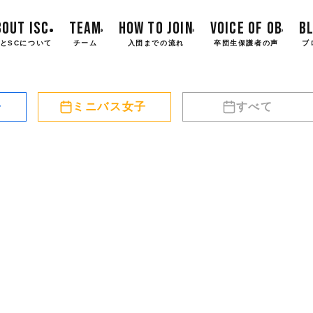
BOUT ISC
TEAM
HOW TO JOIN
VOICE OF OB
B
とSCについて
チーム
入団までの流れ
卒団生保護者の声
ブ
子
ミニバス女子
すべて