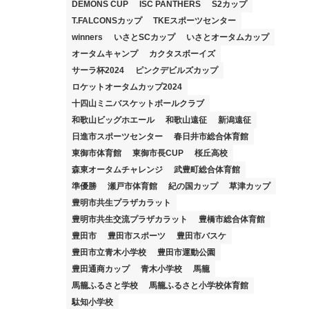
DEMONS CUP
ISC PANTHERS
S2カップ
T.FALCONSカップ
TKEスポーツセンター
winners
いさとSCカップ
いさとオータムカップ
オータムキャンプ
カクタスボーイズ
サーラ杯2024
ピンクデビルズカップ
ロケットオータムカップ2024
十四山ミニバスケットボールクラブ
和歌山ビッグホエール
和歌山遠征
新潟遠征
日進市スポーツセンター
春日井市総合体育館
東御市体育館
東御市長CUP
桜丘高校
森東オータムチャレンジ
武豊町総合体育館
準優勝
瀬戸市体育館
紀の国カップ
草津カップ
豊明市共生プラザカラット
豊明市共生交流プラザカラット
豊橋市総合体育館
豊田市
豊田市スポーツ
豊田市バスケ
豊田市立青木小学校
豊田市運動公園
豊田通商カップ
青木小学校
馬籠
馬籠ふるさと学校
馬籠ふるさと小学校体育館
駄知小学校