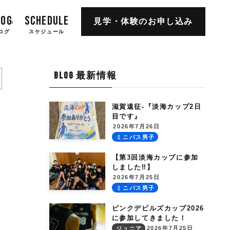
LOG
SCHEDULE
見学・体験の
お申し込み
ログ
スケジュール
BLOG 最新情報
滋賀遠征-『淡海カップ2日
目です』
2026年7月26日
ミニバス男子
【第3回淡海カップに参加
しました‼︎】
2026年7月25日
ミニバス男子
ピンクデビルズカップ2026
に参加してきました！
2026年7月25日
ジュニア