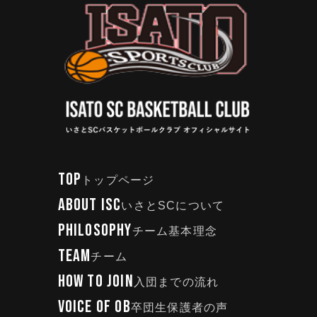
TOP
トップページ
ABOUT ISC
いさとSCについて
PHILOSOPHY
チーム基本理念
TEAM
チーム
HOW TO JOIN
入団までの流れ
VOICE OF OB
卒団生保護者の声