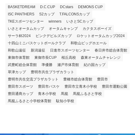
BASKETDREAM
D.C.CUP
DCstars
DEMONS CUP
ISC PANTHERS
S2カップ
T.FALCONSカップ
TKEスポーツセンター
winners
いさとSCカップ
いさとオータムカップ
オータムキャンプ
カクタスボーイズ
サーラ杯2024
ピンクデビルズカップ
ロケットオータムカップ2024
十四山ミニバスケットボールクラブ
和歌山ビッグホエール
和歌山遠征
新潟遠征
日進市スポーツセンター
春日井市総合体育館
東御市体育館
東御市長CUP
桜丘高校
森東オータムチャレンジ
武豊町総合体育館
準優勝
瀬戸市体育館
紀の国カップ
草津カップ
豊明市共生プラザカラット
豊明市共生交流プラザカラット
豊橋市総合体育館
豊田市
豊田市スポーツ
豊田市バスケ
豊田市立青木小学校
豊田市運動公園
豊田通商カップ
青木小学校
馬籠
馬籠ふるさと学校
馬籠ふるさと小学校体育館
駄知小学校