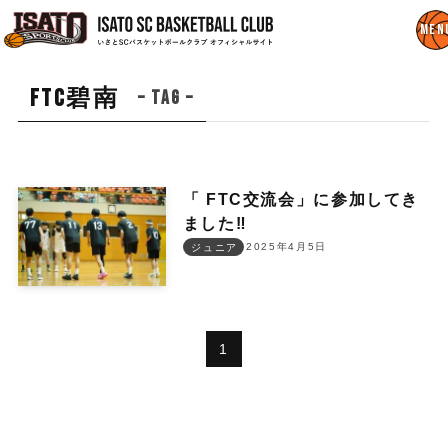
FTC碧南
– tag –
「 FTC交流会」に参加してき
ました‼︎
2025年4月5日
ジュニア
1