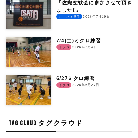
『佐織交歓会に参加させて頂き
ました‼︎』
2026年7月19日
ミニバス男子
7/4(土)ミクロ練習
2026年7月4日
ミクロ
6/27ミクロ練習
2026年6月27日
ミクロ
TAG CLOUD タグクラウド