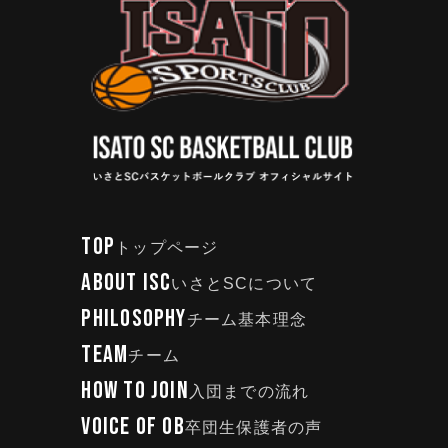
TOP
トップページ
ABOUT ISC
いさとSCについて
PHILOSOPHY
チーム基本理念
TEAM
チーム
HOW TO JOIN
入団までの流れ
VOICE OF OB
卒団生保護者の声