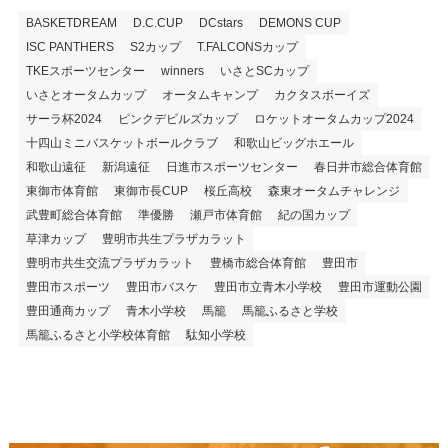
BASKETDREAM
D.C.CUP
DCstars
DEMONS CUP
ISC PANTHERS
S2カップ
T.FALCONSカップ
TKEスポーツセンター
winners
いさとSCカップ
いさとオータムカップ
オータムキャンプ
カクタスボーイズ
サーラ杯2024
ピンクデビルズカップ
ロケットオータムカップ2024
十四山ミニバスケットボールクラブ
和歌山ビッグホエール
和歌山遠征
新潟遠征
日進市スポーツセンター
春日井市総合体育館
東御市体育館
東御市長CUP
桜丘高校
森東オータムチャレンジ
武豊町総合体育館
準優勝
瀬戸市体育館
紀の国カップ
草津カップ
豊明市共生プラザカラット
豊明市共生交流プラザカラット
豊橋市総合体育館
豊田市
豊田市スポーツ
豊田市バスケ
豊田市立青木小学校
豊田市運動公園
豊田通商カップ
青木小学校
馬籠
馬籠ふるさと学校
馬籠ふるさと小学校体育館
駄知小学校