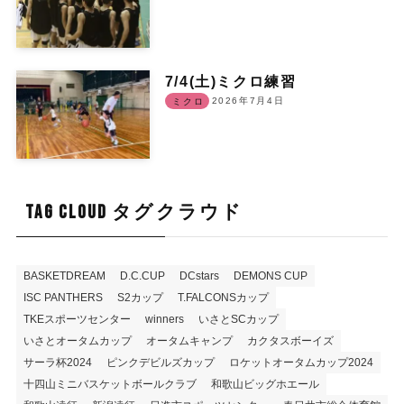
7/4(土)ミクロ練習
2026年7月4日
ミクロ
TAG CLOUD タグクラウド
BASKETDREAM
D.C.CUP
DCstars
DEMONS CUP
ISC PANTHERS
S2カップ
T.FALCONSカップ
TKEスポーツセンター
winners
いさとSCカップ
いさとオータムカップ
オータムキャンプ
カクタスボーイズ
サーラ杯2024
ピンクデビルズカップ
ロケットオータムカップ2024
十四山ミニバスケットボールクラブ
和歌山ビッグホエール