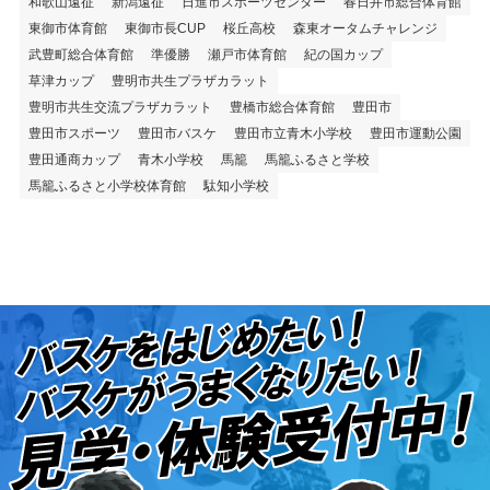
和歌山遠征
新潟遠征
日進市スポーツセンター
春日井市総合体育館
東御市体育館
東御市長CUP
桜丘高校
森東オータムチャレンジ
武豊町総合体育館
準優勝
瀬戸市体育館
紀の国カップ
草津カップ
豊明市共生プラザカラット
豊明市共生交流プラザカラット
豊橋市総合体育館
豊田市
豊田市スポーツ
豊田市バスケ
豊田市立青木小学校
豊田市運動公園
豊田通商カップ
青木小学校
馬籠
馬籠ふるさと学校
馬籠ふるさと小学校体育館
駄知小学校