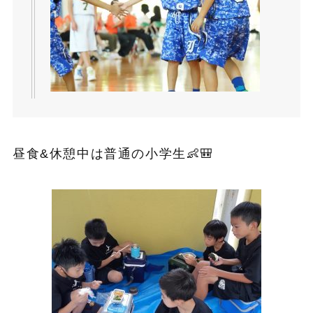
昼食&休憩中は普通の小学生👶🎒