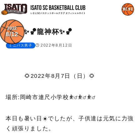
2022
✨🏀龍神杯✨🏀
8/12
2022年8月12日
ミニバス男子
🌻2022年8月7日（日）🌻
場所:岡崎市連尺小学校
⛹️‍♂️⛹️‍♂️⛹️‍♂️
本日も暑い日☀️でしたが、子供達は元気に力強
く頑張りました。