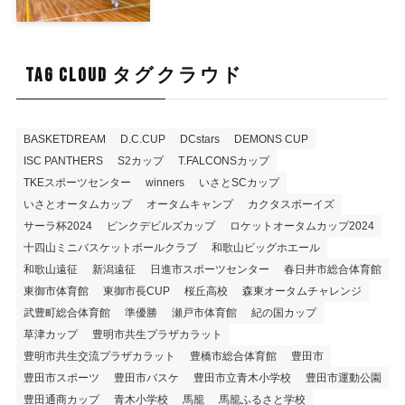
TAG CLOUD タグクラウド
BASKETDREAM
D.C.CUP
DCstars
DEMONS CUP
ISC PANTHERS
S2カップ
T.FALCONSカップ
TKEスポーツセンター
winners
いさとSCカップ
いさとオータムカップ
オータムキャンプ
カクタスボーイズ
サーラ杯2024
ピンクデビルズカップ
ロケットオータムカップ2024
十四山ミニバスケットボールクラブ
和歌山ビッグホエール
和歌山遠征
新潟遠征
日進市スポーツセンター
春日井市総合体育館
東御市体育館
東御市長CUP
桜丘高校
森東オータムチャレンジ
武豊町総合体育館
準優勝
瀬戸市体育館
紀の国カップ
草津カップ
豊明市共生プラザカラット
豊明市共生交流プラザカラット
豊橋市総合体育館
豊田市
豊田市スポーツ
豊田市バスケ
豊田市立青木小学校
豊田市運動公園
豊田通商カップ
青木小学校
馬籠
馬籠ふるさと学校