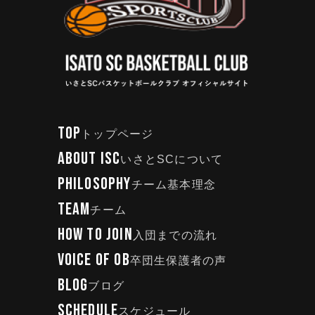
TOP
トップページ
ABOUT ISC
いさとSCについて
PHILOSOPHY
チーム基本理念
TEAM
チーム
HOW TO JOIN
入団までの流れ
VOICE OF OB
卒団生保護者の声
BLOG
ブログ
SCHEDULE
スケジュール