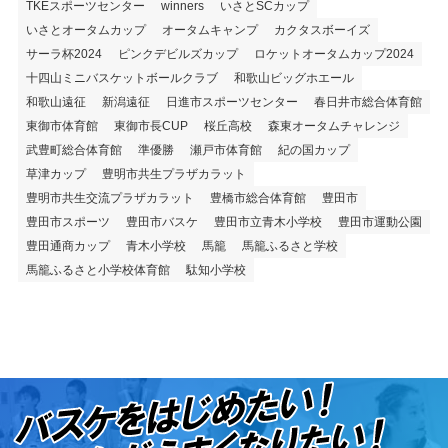
TKEスポーツセンター
winners
いさとSCカップ
いさとオータムカップ
オータムキャンプ
カクタスボーイズ
サーラ杯2024
ピンクデビルズカップ
ロケットオータムカップ2024
十四山ミニバスケットボールクラブ
和歌山ビッグホエール
和歌山遠征
新潟遠征
日進市スポーツセンター
春日井市総合体育館
東御市体育館
東御市長CUP
桜丘高校
森東オータムチャレンジ
武豊町総合体育館
準優勝
瀬戸市体育館
紀の国カップ
草津カップ
豊明市共生プラザカラット
豊明市共生交流プラザカラット
豊橋市総合体育館
豊田市
豊田市スポーツ
豊田市バスケ
豊田市立青木小学校
豊田市運動公園
豊田通商カップ
青木小学校
馬籠
馬籠ふるさと学校
馬籠ふるさと小学校体育館
駄知小学校