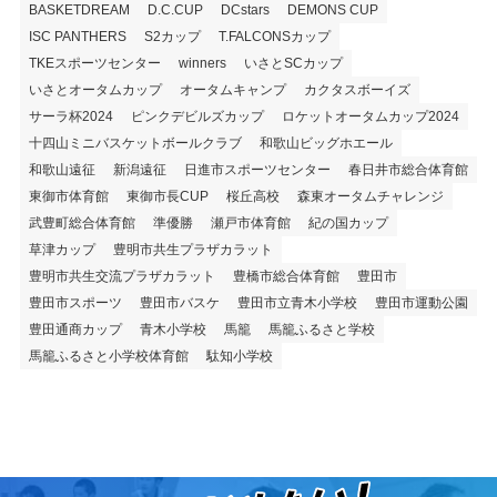
BASKETDREAM
D.C.CUP
DCstars
DEMONS CUP
ISC PANTHERS
S2カップ
T.FALCONSカップ
TKEスポーツセンター
winners
いさとSCカップ
いさとオータムカップ
オータムキャンプ
カクタスボーイズ
サーラ杯2024
ピンクデビルズカップ
ロケットオータムカップ2024
十四山ミニバスケットボールクラブ
和歌山ビッグホエール
和歌山遠征
新潟遠征
日進市スポーツセンター
春日井市総合体育館
東御市体育館
東御市長CUP
桜丘高校
森東オータムチャレンジ
武豊町総合体育館
準優勝
瀬戸市体育館
紀の国カップ
草津カップ
豊明市共生プラザカラット
豊明市共生交流プラザカラット
豊橋市総合体育館
豊田市
豊田市スポーツ
豊田市バスケ
豊田市立青木小学校
豊田市運動公園
豊田通商カップ
青木小学校
馬籠
馬籠ふるさと学校
馬籠ふるさと小学校体育館
駄知小学校