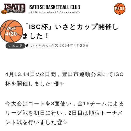
「ISC杯」いさとカップ開催し
2024
4/20
ました！
2024年4月20日
ジュニア
いさとカップ
4月13.14日の2日間，豊田市運動公園にてISC
杯を開催しました‼︎🤩✨
今大会はコートを3面使い，全16チームによる
リーグ戦を初日に行い，2日目は順位トーナメ
ント戦を行いました🏆✨