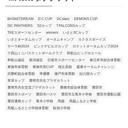
BASKETDREAM
D.C.CUP
DCstars
DEMONS CUP
ISC PANTHERS
S2カップ
T.FALCONSカップ
TKEスポーツセンター
winners
いさとSCカップ
いさとオータムカップ
オータムキャンプ
カクタスボーイズ
サーラ杯2024
ピンクデビルズカップ
ロケットオータムカップ2024
十四山ミニバスケットボールクラブ
和歌山ビッグホエール
和歌山遠征
新潟遠征
日進市スポーツセンター
春日井市総合体育館
東御市体育館
東御市長CUP
桜丘高校
森東オータムチャレンジ
武豊町総合体育館
準優勝
瀬戸市体育館
紀の国カップ
草津カップ
豊明市共生プラザカラット
豊明市共生交流プラザカラット
豊橋市総合体育館
豊田市
豊田市スポーツ
豊田市バスケ
豊田市立青木小学校
豊田市運動公園
豊田通商カップ
青木小学校
馬籠
馬籠ふるさと学校
馬籠ふるさと小学校体育館
駄知小学校