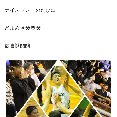
ナイスプレーのたびに
どよめき😳😳😳
歓喜🙌🙌🙌