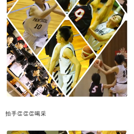
拍手👏👏👏喝采