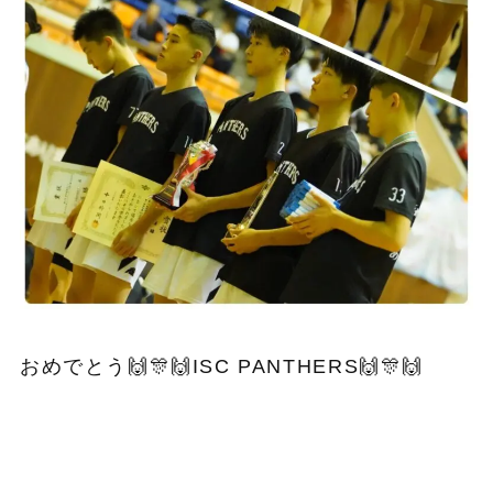
おめでとう🙌🎊🙌ISC PANTHERS🙌🎊🙌