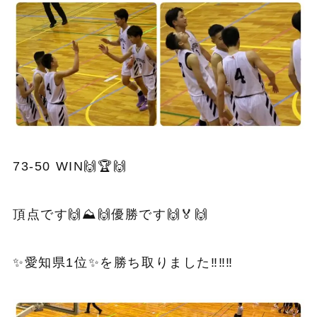
73-50 WIN🙌🏆🙌
頂点です🙌⛰️🙌優勝です🙌🏅🙌
✨愛知県1位✨を勝ち取りました‼️‼️‼️