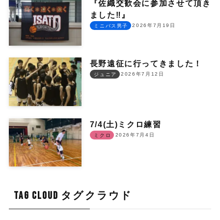
『佐織交歓会に参加させて頂き
ました‼︎』
2026年7月19日
ミニバス男子
長野遠征に行ってきました！
2026年7月12日
ジュニア
7/4(土)ミクロ練習
2026年7月4日
ミクロ
TAG CLOUD タグクラウド