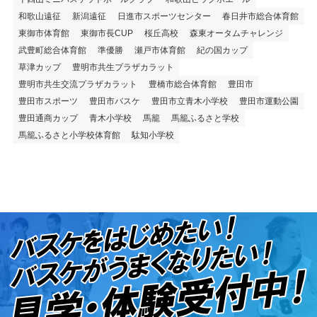
和歌山遠征
新潟遠征
日進市スポーツセンター
春日井市総合体育館
東御市体育館
東御市長CUP
桜丘高校
森東オータムチャレンジ
武豊町総合体育館
準優勝
瀬戸市体育館
紀の国カップ
草津カップ
豊明市共生プラザカラット
豊明市共生交流プラザカラット
豊橋市総合体育館
豊田市
豊田市スポーツ
豊田市バスケ
豊田市立青木小学校
豊田市運動公園
豊田通商カップ
青木小学校
馬籠
馬籠ふるさと学校
馬籠ふるさと小学校体育館
駄知小学校