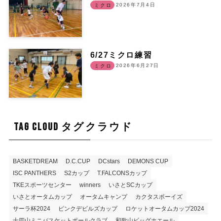
2026年7月4日
ミクロ
6/27ミクロ練習
2026年6月27日
ミクロ
TAG CLOUD タグクラウド
BASKETDREAM
D.C.CUP
DCstars
DEMONS CUP
ISC PANTHERS
S2カップ
T.FALCONSカップ
TKEスポーツセンター
winners
いさとSCカップ
いさとオータムカップ
オータムキャンプ
カクタスボーイズ
サーラ杯2024
ピンクデビルズカップ
ロケットオータムカップ2024
十四山ミニバスケットボールクラブ
和歌山ビッグホエール