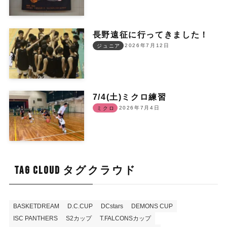
長野遠征に行ってきました！
2026年7月12日
ジュニア
7/4(土)ミクロ練習
2026年7月4日
ミクロ
TAG CLOUD タグクラウド
BASKETDREAM
D.C.CUP
DCstars
DEMONS CUP
ISC PANTHERS
S2カップ
T.FALCONSカップ