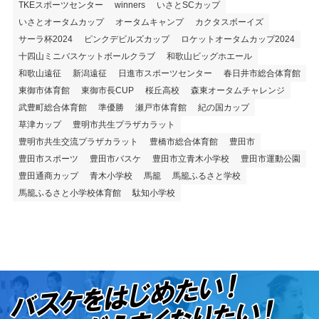
TKEスポーツセンター
winners
いさとSCカップ
いさとオータムカップ
オータムキャンプ
カクタスボーイズ
サーラ杯2024
ピンクデビルズカップ
ロケットオータムカップ2024
十四山ミニバスケットボールクラブ
和歌山ビッグホエール
和歌山遠征
新潟遠征
日進市スポーツセンター
春日井市総合体育館
東御市体育館
東御市長CUP
桜丘高校
森東オータムチャレンジ
武豊町総合体育館
準優勝
瀬戸市体育館
紀の国カップ
草津カップ
豊明市共生プラザカラット
豊明市共生交流プラザカラット
豊橋市総合体育館
豊田市
豊田市スポーツ
豊田市バスケ
豊田市立青木小学校
豊田市運動公園
豊田通商カップ
青木小学校
馬籠
馬籠ふるさと学校
馬籠ふるさと小学校体育館
駄知小学校