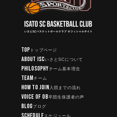
TOP
トップページ
ABOUT ISC
いさとSCについて
PHILOSOPHY
チーム基本理念
TEAM
チーム
HOW TO JOIN
入団までの流れ
VOICE OF OB
卒団生保護者の声
BLOG
ブログ
SCHEDULE
スケジュール