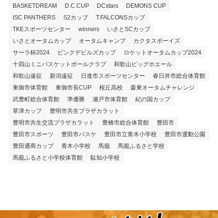
BASKETDREAM
D.C.CUP
DCstars
DEMONS CUP
ISC PANTHERS
S2カップ
T.FALCONSカップ
TKEスポーツセンター
winners
いさとSCカップ
いさとオータムカップ
オータムキャンプ
カクタスボーイズ
サーラ杯2024
ピンクデビルズカップ
ロケットオータムカップ2024
十四山ミニバスケットボールクラブ
和歌山ビッグホエール
和歌山遠征
新潟遠征
日進市スポーツセンター
春日井市総合体育館
東御市体育館
東御市長CUP
桜丘高校
森東オータムチャレンジ
武豊町総合体育館
準優勝
瀬戸市体育館
紀の国カップ
草津カップ
豊明市共生プラザカラット
豊明市共生交流プラザカラット
豊橋市総合体育館
豊田市
豊田市スポーツ
豊田市バスケ
豊田市立青木小学校
豊田市運動公園
豊田通商カップ
青木小学校
馬籠
馬籠ふるさと学校
馬籠ふるさと小学校体育館
駄知小学校