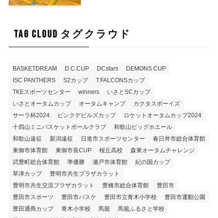
TAG CLOUD タグクラウド
BASKETDREAM
D.C.CUP
DCstars
DEMONS CUP
ISC PANTHERS
S2カップ
T.FALCONSカップ
TKEスポーツセンター
winners
いさとSCカップ
いさとオータムカップ
オータムキャンプ
カクタスボーイズ
サーラ杯2024
ピンクデビルズカップ
ロケットオータムカップ2024
十四山ミニバスケットボールクラブ
和歌山ビッグホエール
和歌山遠征
新潟遠征
日進市スポーツセンター
春日井市総合体育館
東御市体育館
東御市長CUP
桜丘高校
森東オータムチャレンジ
武豊町総合体育館
準優勝
瀬戸市体育館
紀の国カップ
草津カップ
豊明市共生プラザカラット
豊明市共生交流プラザカラット
豊橋市総合体育館
豊田市
豊田市スポーツ
豊田市バスケ
豊田市立青木小学校
豊田市運動公園
豊田通商カップ
青木小学校
馬籠
馬籠ふるさと学校