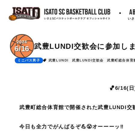
A
いさ
2024
武豊LUNDI交歓会に参加し
6/16
ミニバス男子
武豊LUNDI
武豊LUNDI交歓会
武豊町総合体育
🏀6/16
武豊町総合体育館で開催された武豊LUNDI交歓
今日も全力でがんばるぞ💪😤オーーーッ‼︎