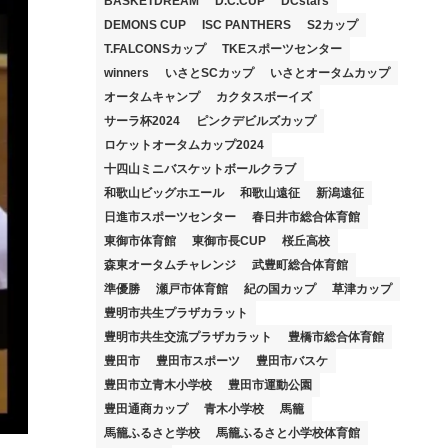
BASKETDREAM
D.C.CUP
DCstars
DEMONS CUP
ISC PANTHERS
S2カップ
T.FALCONSカップ
TKEスポーツセンター
winners
いさとSCカップ
いさとオータムカップ
オータムキャンプ
カクタスボーイズ
サーラ杯2024
ピンクデビルズカップ
ロケットオータムカップ2024
十四山ミニバスケットボールクラブ
和歌山ビッグホエール
和歌山遠征
新潟遠征
日進市スポーツセンター
春日井市総合体育館
東御市体育館
東御市長CUP
桜丘高校
森東オータムチャレンジ
武豊町総合体育館
準優勝
瀬戸市体育館
紀の国カップ
草津カップ
豊明市共生プラザカラット
豊明市共生交流プラザカラット
豊橋市総合体育館
豊田市
豊田市スポーツ
豊田市バスケ
豊田市立青木小学校
豊田市運動公園
豊田通商カップ
青木小学校
馬籠
馬籠ふるさと学校
馬籠ふるさと小学校体育館