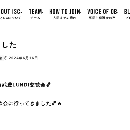
BOUT ISC
TEAM
HOW TO JOIN
VOICE OF OB
B
とSCについて
チーム
入団までの流れ
卒団生保護者の声
ブ
ました
2024年6月16日
館
(日)武豊LUNDI交歓会🏀
会に行ってきました🏀🔥