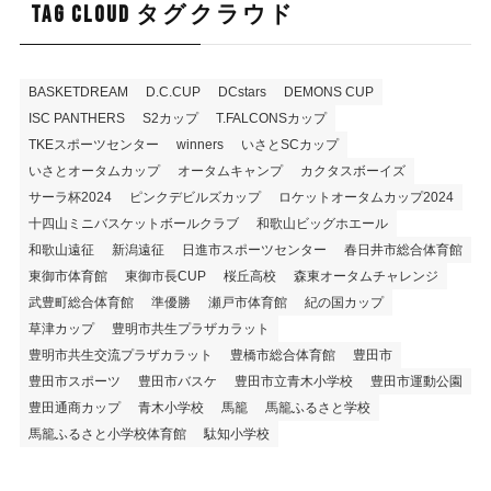
TAG CLOUD タグクラウド
BASKETDREAM
D.C.CUP
DCstars
DEMONS CUP
ISC PANTHERS
S2カップ
T.FALCONSカップ
TKEスポーツセンター
winners
いさとSCカップ
いさとオータムカップ
オータムキャンプ
カクタスボーイズ
サーラ杯2024
ピンクデビルズカップ
ロケットオータムカップ2024
十四山ミニバスケットボールクラブ
和歌山ビッグホエール
和歌山遠征
新潟遠征
日進市スポーツセンター
春日井市総合体育館
東御市体育館
東御市長CUP
桜丘高校
森東オータムチャレンジ
武豊町総合体育館
準優勝
瀬戸市体育館
紀の国カップ
草津カップ
豊明市共生プラザカラット
豊明市共生交流プラザカラット
豊橋市総合体育館
豊田市
豊田市スポーツ
豊田市バスケ
豊田市立青木小学校
豊田市運動公園
豊田通商カップ
青木小学校
馬籠
馬籠ふるさと学校
馬籠ふるさと小学校体育館
駄知小学校