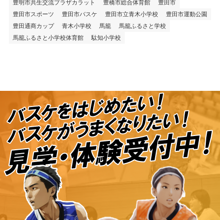
豊明市共生交流プラザカラット
豊橋市総合体育館
豊田市
豊田市スポーツ
豊田市バスケ
豊田市立青木小学校
豊田市運動公園
豊田通商カップ
青木小学校
馬籠
馬籠ふるさと学校
馬籠ふるさと小学校体育館
駄知小学校