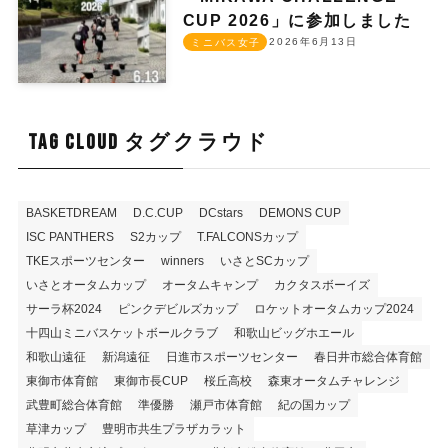
CUP 2026」に参加しました
2026年6月13日
ミニバス女子
TAG CLOUD タグクラウド
BASKETDREAM
D.C.CUP
DCstars
DEMONS CUP
ISC PANTHERS
S2カップ
T.FALCONSカップ
TKEスポーツセンター
winners
いさとSCカップ
いさとオータムカップ
オータムキャンプ
カクタスボーイズ
サーラ杯2024
ピンクデビルズカップ
ロケットオータムカップ2024
十四山ミニバスケットボールクラブ
和歌山ビッグホエール
和歌山遠征
新潟遠征
日進市スポーツセンター
春日井市総合体育館
東御市体育館
東御市長CUP
桜丘高校
森東オータムチャレンジ
武豊町総合体育館
準優勝
瀬戸市体育館
紀の国カップ
草津カップ
豊明市共生プラザカラット