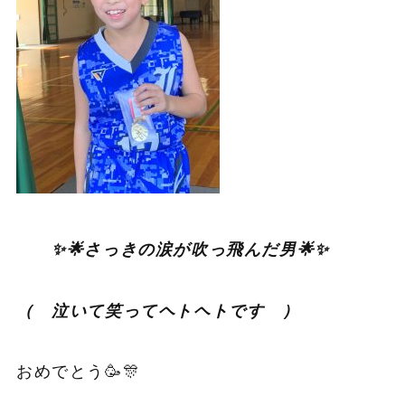
✨🌟さっきの涙が吹っ飛んだ男🌟✨
（ 泣いて笑ってヘトヘトです ）
おめでとう🥳🎊