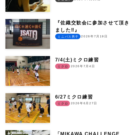
『佐織交歓会に参加させて頂き
ました‼︎』
2026年7月19日
ミニバス男子
7/4(土)ミクロ練習
2026年7月4日
ミクロ
6/27ミクロ練習
2026年6月27日
ミクロ
「MIKAWA CHALLENGE