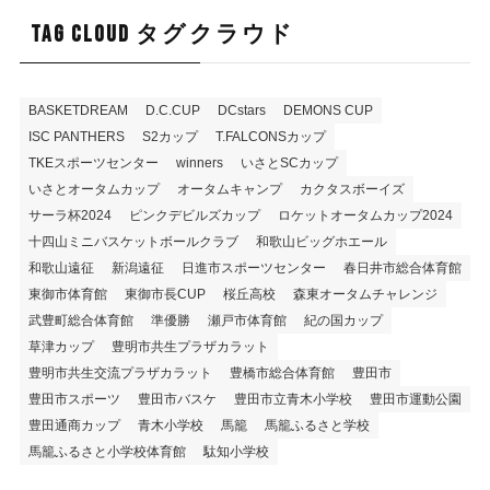
TAG CLOUD タグクラウド
BASKETDREAM
D.C.CUP
DCstars
DEMONS CUP
ISC PANTHERS
S2カップ
T.FALCONSカップ
TKEスポーツセンター
winners
いさとSCカップ
いさとオータムカップ
オータムキャンプ
カクタスボーイズ
サーラ杯2024
ピンクデビルズカップ
ロケットオータムカップ2024
十四山ミニバスケットボールクラブ
和歌山ビッグホエール
和歌山遠征
新潟遠征
日進市スポーツセンター
春日井市総合体育館
東御市体育館
東御市長CUP
桜丘高校
森東オータムチャレンジ
武豊町総合体育館
準優勝
瀬戸市体育館
紀の国カップ
草津カップ
豊明市共生プラザカラット
豊明市共生交流プラザカラット
豊橋市総合体育館
豊田市
豊田市スポーツ
豊田市バスケ
豊田市立青木小学校
豊田市運動公園
豊田通商カップ
青木小学校
馬籠
馬籠ふるさと学校
馬籠ふるさと小学校体育館
駄知小学校