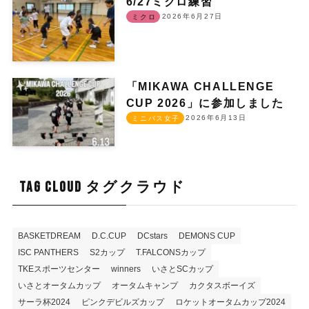
6/27ミクロ練習
2026年6月27日
ミクロ
「MIKAWA CHALLENGE
CUP 2026」に参加しました
2026年6月13日
ミニバス女子
TAG CLOUD タグクラウド
BASKETDREAM
D.C.CUP
DCstars
DEMONS CUP
ISC PANTHERS
S2カップ
T.FALCONSカップ
TKEスポーツセンター
winners
いさとSCカップ
いさとオータムカップ
オータムキャンプ
カクタスボーイズ
サーラ杯2024
ピンクデビルズカップ
ロケットオータムカップ2024