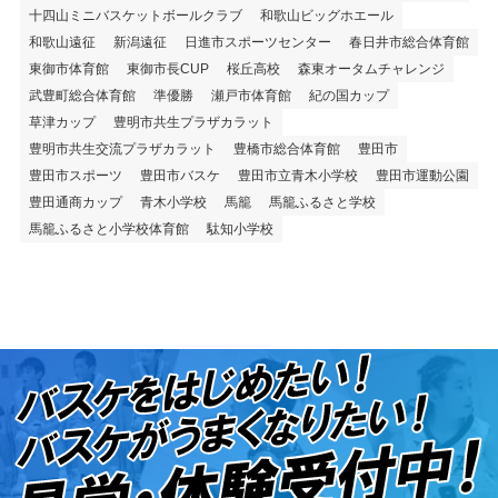
十四山ミニバスケットボールクラブ
和歌山ビッグホエール
和歌山遠征
新潟遠征
日進市スポーツセンター
春日井市総合体育館
東御市体育館
東御市長CUP
桜丘高校
森東オータムチャレンジ
武豊町総合体育館
準優勝
瀬戸市体育館
紀の国カップ
草津カップ
豊明市共生プラザカラット
豊明市共生交流プラザカラット
豊橋市総合体育館
豊田市
豊田市スポーツ
豊田市バスケ
豊田市立青木小学校
豊田市運動公園
豊田通商カップ
青木小学校
馬籠
馬籠ふるさと学校
馬籠ふるさと小学校体育館
駄知小学校