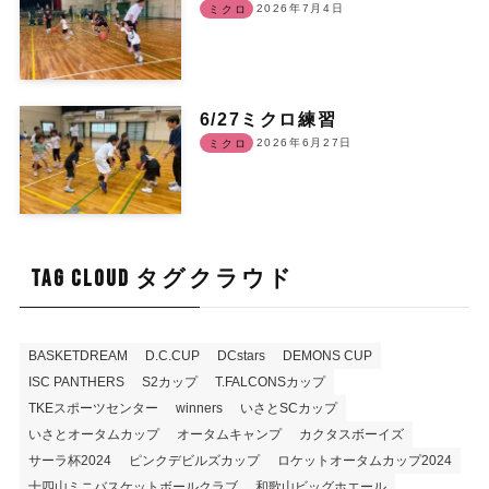
2026年7月4日
ミクロ
6/27ミクロ練習
2026年6月27日
ミクロ
TAG CLOUD タグクラウド
BASKETDREAM
D.C.CUP
DCstars
DEMONS CUP
ISC PANTHERS
S2カップ
T.FALCONSカップ
TKEスポーツセンター
winners
いさとSCカップ
いさとオータムカップ
オータムキャンプ
カクタスボーイズ
サーラ杯2024
ピンクデビルズカップ
ロケットオータムカップ2024
十四山ミニバスケットボールクラブ
和歌山ビッグホエール