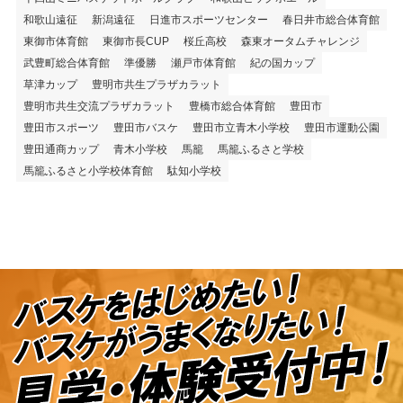
和歌山遠征
新潟遠征
日進市スポーツセンター
春日井市総合体育館
東御市体育館
東御市長CUP
桜丘高校
森東オータムチャレンジ
武豊町総合体育館
準優勝
瀬戸市体育館
紀の国カップ
草津カップ
豊明市共生プラザカラット
豊明市共生交流プラザカラット
豊橋市総合体育館
豊田市
豊田市スポーツ
豊田市バスケ
豊田市立青木小学校
豊田市運動公園
豊田通商カップ
青木小学校
馬籠
馬籠ふるさと学校
馬籠ふるさと小学校体育館
駄知小学校