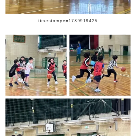
timestampe=1739919425