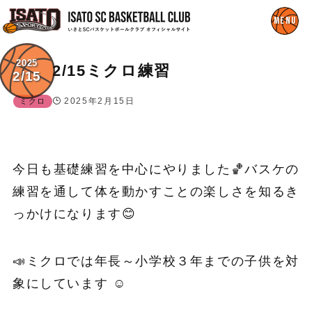
2025
2/15ミクロ練習
2/15
2025年2月15日
ミクロ
今日も基礎練習を中心にやりました🏀バスケの
練習を通して体を動かすことの楽しさを知るき
っかけになります😊
📣ミクロでは年長～小学校３年までの子供を対
象にしています ☺️