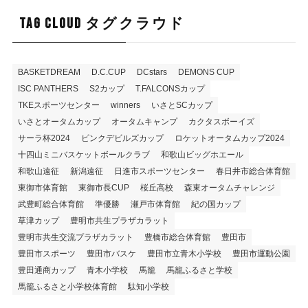
TAG CLOUD タグクラウド
BASKETDREAM
D.C.CUP
DCstars
DEMONS CUP
ISC PANTHERS
S2カップ
T.FALCONSカップ
TKEスポーツセンター
winners
いさとSCカップ
いさとオータムカップ
オータムキャンプ
カクタスボーイズ
サーラ杯2024
ピンクデビルズカップ
ロケットオータムカップ2024
十四山ミニバスケットボールクラブ
和歌山ビッグホエール
和歌山遠征
新潟遠征
日進市スポーツセンター
春日井市総合体育館
東御市体育館
東御市長CUP
桜丘高校
森東オータムチャレンジ
武豊町総合体育館
準優勝
瀬戸市体育館
紀の国カップ
草津カップ
豊明市共生プラザカラット
豊明市共生交流プラザカラット
豊橋市総合体育館
豊田市
豊田市スポーツ
豊田市バスケ
豊田市立青木小学校
豊田市運動公園
豊田通商カップ
青木小学校
馬籠
馬籠ふるさと学校
馬籠ふるさと小学校体育館
駄知小学校