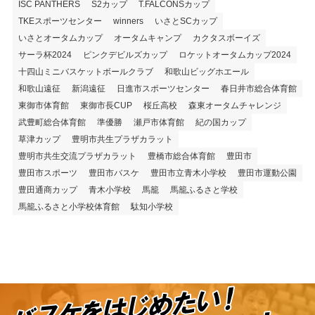
ISC PANTHERS
S2カップ
T.FALCONSカップ
TKEスポーツセンター
winners
いさとSCカップ
いさとオータムカップ
オータムキャンプ
カクタスボーイズ
サーラ杯2024
ピンクデビルズカップ
ロケットオータムカップ2024
十四山ミニバスケットボールクラブ
和歌山ビッグホエール
和歌山遠征
新潟遠征
日進市スポーツセンター
春日井市総合体育館
東御市体育館
東御市長CUP
桜丘高校
森東オータムチャレンジ
武豊町総合体育館
準優勝
瀬戸市体育館
紀の国カップ
草津カップ
豊明市共生プラザカラット
豊明市共生交流プラザカラット
豊橋市総合体育館
豊田市
豊田市スポーツ
豊田市バスケ
豊田市立青木小学校
豊田市運動公園
豊田通商カップ
青木小学校
馬籠
馬籠ふるさと学校
馬籠ふるさと小学校体育館
駄知小学校