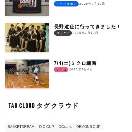
2026年7月19日
ミニバス男子
長野遠征に行ってきました！
2026年7月12日
ジュニア
7/4(土)ミクロ練習
2026年7月4日
ミクロ
TAG CLOUD タグクラウド
BASKETDREAM
D.C.CUP
DCstars
DEMONS CUP