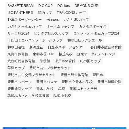
BASKETDREAM
D.C.CUP
DCstars
DEMONS CUP
ISC PANTHERS
S2カップ
T.FALCONSカップ
TKEスポーツセンター
winners
いさとSCカップ
いさとオータムカップ
オータムキャンプ
カクタスボーイズ
サーラ杯2024
ピンクデビルズカップ
ロケットオータムカップ2024
十四山ミニバスケットボールクラブ
和歌山ビッグホエール
和歌山遠征
新潟遠征
日進市スポーツセンター
春日井市総合体育館
東御市体育館
東御市長CUP
桜丘高校
森東オータムチャレンジ
武豊町総合体育館
準優勝
瀬戸市体育館
紀の国カップ
草津カップ
豊明市共生プラザカラット
豊明市共生交流プラザカラット
豊橋市総合体育館
豊田市
豊田市スポーツ
豊田市バスケ
豊田市立青木小学校
豊田市運動公園
豊田通商カップ
青木小学校
馬籠
馬籠ふるさと学校
馬籠ふるさと小学校体育館
駄知小学校