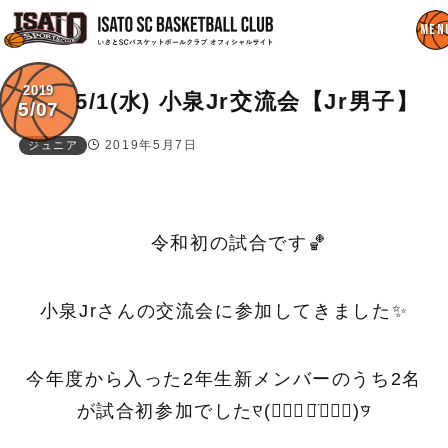
2019
5/1(水) 小泉Jr交流会【Jr男子】
5/07
2019年5月7日
ジュニア
令和初の試合です🏀
小泉Jrさんの交流会に参加してきました✨
今年度から入った2年生新メンバーのうち2名
が試合初参加でした୧⃛(๑⃙⃘◡̈︎๑⃙⃘)୨⃛