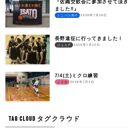
『佐織交歓会に参加させて頂き
ました‼︎』
2026年7月19日
ミニバス男子
長野遠征に行ってきました！
2026年7月12日
ジュニア
7/4(土)ミクロ練習
2026年7月4日
ミクロ
TAG CLOUD タグクラウド