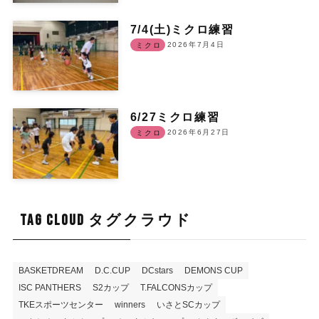
7/4(土)ミクロ練習
2026年7月4日
ミクロ
6/27ミクロ練習
2026年6月27日
ミクロ
TAG CLOUD タグクラウド
BASKETDREAM
D.C.CUP
DCstars
DEMONS CUP
ISC PANTHERS
S2カップ
T.FALCONSカップ
TKEスポーツセンター
winners
いさとSCカップ