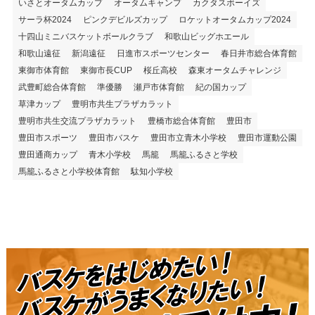
いさとオータムカップ
オータムキャンプ
カクタスボーイズ
サーラ杯2024
ピンクデビルズカップ
ロケットオータムカップ2024
十四山ミニバスケットボールクラブ
和歌山ビッグホエール
和歌山遠征
新潟遠征
日進市スポーツセンター
春日井市総合体育館
東御市体育館
東御市長CUP
桜丘高校
森東オータムチャレンジ
武豊町総合体育館
準優勝
瀬戸市体育館
紀の国カップ
草津カップ
豊明市共生プラザカラット
豊明市共生交流プラザカラット
豊橋市総合体育館
豊田市
豊田市スポーツ
豊田市バスケ
豊田市立青木小学校
豊田市運動公園
豊田通商カップ
青木小学校
馬籠
馬籠ふるさと学校
馬籠ふるさと小学校体育館
駄知小学校