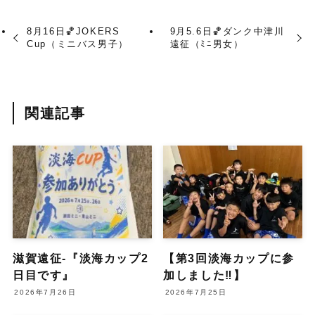
8月16日🏀JOKERS
9月5.6日🏀ダンク中津川
Cup（ミニバス男子）
遠征（ﾐﾆ男女）
関連記事
滋賀遠征-『淡海カップ2
【第3回淡海カップに参
日目です』
加しました‼︎】
2026年7月26日
2026年7月25日