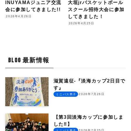
INUYAMAジュニア交流
大垣jrバスケットボール
会に参加してきました!!
スクール招待大会に参加
してきました！
2026年4月26日
2026年4月25日
BLOG 最新情報
滋賀遠征-『淡海カップ2日目で
す』
2026年7月26日
ミニバス男子
【第3回淡海カップに参加しま
した‼︎】
2026年7月25日
ミニバス男子