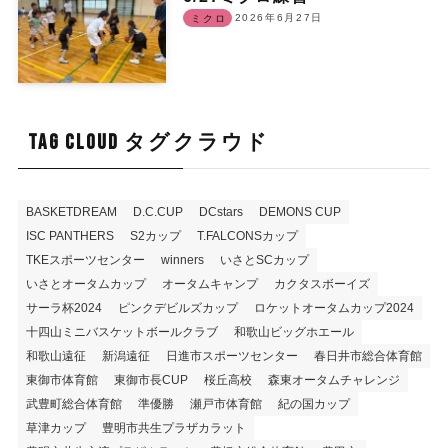
2026年6月27日
ミクロ
TAG CLOUD タグクラウド
BASKETDREAM
D.C.CUP
DCstars
DEMONS CUP
ISC PANTHERS
S2カップ
T.FALCONSカップ
TKEスポーツセンター
winners
いさとSCカップ
いさとオータムカップ
オータムキャンプ
カクタスボーイズ
サーラ杯2024
ピンクデビルズカップ
ロケットオータムカップ2024
十四山ミニバスケットボールクラブ
和歌山ビッグホエール
和歌山遠征
新潟遠征
日進市スポーツセンター
春日井市総合体育館
東御市体育館
東御市長CUP
桜丘高校
森東オータムチャレンジ
武豊町総合体育館
準優勝
瀬戸市体育館
紀の国カップ
草津カップ
豊明市共生プラザカラット