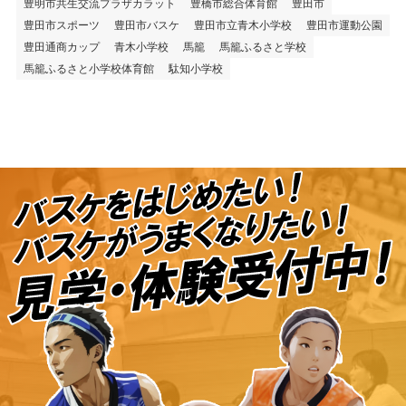
豊明市共生交流プラザカラット
豊橋市総合体育館
豊田市
豊田市スポーツ
豊田市バスケ
豊田市立青木小学校
豊田市運動公園
豊田通商カップ
青木小学校
馬籠
馬籠ふるさと学校
馬籠ふるさと小学校体育館
駄知小学校