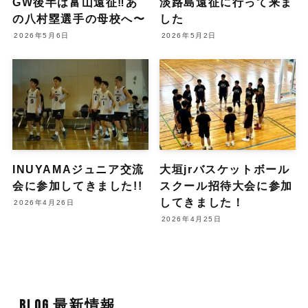
GW後半は富山遠征‼️あ
淡路島遠征に行って来ま
の八村塁選手の母校へ〜
した
2026年5月6日
2026年5月2日
INUYAMAジュニア交流
大垣jrバスケットボール
会に参加してきました!!
スクール招待大会に参加
してきました！
2026年4月26日
2026年4月25日
BLOG 最新情報