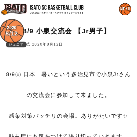
2020
8/9 小泉交流会 【Jr男子】
8/12
2020年8月12日
ジュニア
8/9㈰ 日本一暑いという多治見市で小泉Jrさん
の交流会に参加して来ました。
感染対策バッチリの会場。ありがたいです✨
熱中症にも気をつけて張り切っていきます。