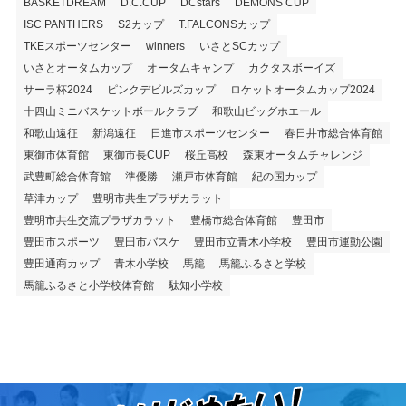
BASKETDREAM
D.C.CUP
DCstars
DEMONS CUP
ISC PANTHERS
S2カップ
T.FALCONSカップ
TKEスポーツセンター
winners
いさとSCカップ
いさとオータムカップ
オータムキャンプ
カクタスボーイズ
サーラ杯2024
ピンクデビルズカップ
ロケットオータムカップ2024
十四山ミニバスケットボールクラブ
和歌山ビッグホエール
和歌山遠征
新潟遠征
日進市スポーツセンター
春日井市総合体育館
東御市体育館
東御市長CUP
桜丘高校
森東オータムチャレンジ
武豊町総合体育館
準優勝
瀬戸市体育館
紀の国カップ
草津カップ
豊明市共生プラザカラット
豊明市共生交流プラザカラット
豊橋市総合体育館
豊田市
豊田市スポーツ
豊田市バスケ
豊田市立青木小学校
豊田市運動公園
豊田通商カップ
青木小学校
馬籠
馬籠ふるさと学校
馬籠ふるさと小学校体育館
駄知小学校