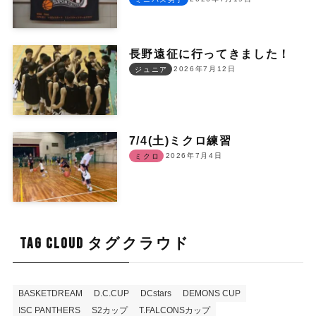
長野遠征に行ってきました！
2026年7月12日
ジュニア
7/4(土)ミクロ練習
2026年7月4日
ミクロ
TAG CLOUD タグクラウド
BASKETDREAM
D.C.CUP
DCstars
DEMONS CUP
ISC PANTHERS
S2カップ
T.FALCONSカップ