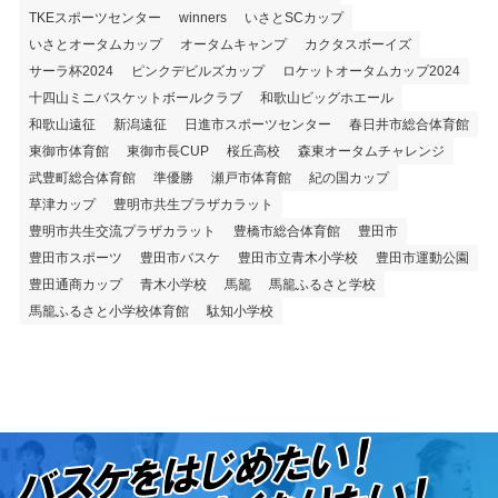
TKEスポーツセンター
winners
いさとSCカップ
いさとオータムカップ
オータムキャンプ
カクタスボーイズ
サーラ杯2024
ピンクデビルズカップ
ロケットオータムカップ2024
十四山ミニバスケットボールクラブ
和歌山ビッグホエール
和歌山遠征
新潟遠征
日進市スポーツセンター
春日井市総合体育館
東御市体育館
東御市長CUP
桜丘高校
森東オータムチャレンジ
武豊町総合体育館
準優勝
瀬戸市体育館
紀の国カップ
草津カップ
豊明市共生プラザカラット
豊明市共生交流プラザカラット
豊橋市総合体育館
豊田市
豊田市スポーツ
豊田市バスケ
豊田市立青木小学校
豊田市運動公園
豊田通商カップ
青木小学校
馬籠
馬籠ふるさと学校
馬籠ふるさと小学校体育館
駄知小学校