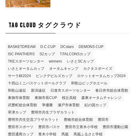
TAG CLOUD タグクラウド
BASKETDREAM
D.C.CUP
DCstars
DEMONS CUP
ISC PANTHERS
S2カップ
T.FALCONSカップ
TKEスポーツセンター
winners
いさとSCカップ
いさとオータムカップ
オータムキャンプ
カクタスボーイズ
サーラ杯2024
ピンクデビルズカップ
ロケットオータムカップ2024
十四山ミニバスケットボールクラブ
和歌山ビッグホエール
和歌山遠征
新潟遠征
日進市スポーツセンター
春日井市総合体育館
東御市体育館
東御市長CUP
桜丘高校
森東オータムチャレンジ
武豊町総合体育館
準優勝
瀬戸市体育館
紀の国カップ
草津カップ
豊明市共生プラザカラット
豊明市共生交流プラザカラット
豊橋市総合体育館
豊田市
豊田市スポーツ
豊田市バスケ
豊田市立青木小学校
豊田市運動公園
豊田通商カップ
青木小学校
馬籠
馬籠ふるさと学校