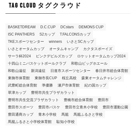
TAG CLOUD タグクラウド
BASKETDREAM
D.C.CUP
DCstars
DEMONS CUP
ISC PANTHERS
S2カップ
T.FALCONSカップ
TKEスポーツセンター
winners
いさとSCカップ
いさとオータムカップ
オータムキャンプ
カクタスボーイズ
サーラ杯2024
ピンクデビルズカップ
ロケットオータムカップ2024
十四山ミニバスケットボールクラブ
和歌山ビッグホエール
和歌山遠征
新潟遠征
日進市スポーツセンター
春日井市総合体育館
東御市体育館
東御市長CUP
桜丘高校
森東オータムチャレンジ
武豊町総合体育館
準優勝
瀬戸市体育館
紀の国カップ
草津カップ
豊明市共生プラザカラット
豊明市共生交流プラザカラット
豊橋市総合体育館
豊田市
豊田市スポーツ
豊田市バスケ
豊田市立青木小学校
豊田市運動公園
豊田通商カップ
青木小学校
馬籠
馬籠ふるさと学校
馬籠ふるさと小学校体育館
駄知小学校