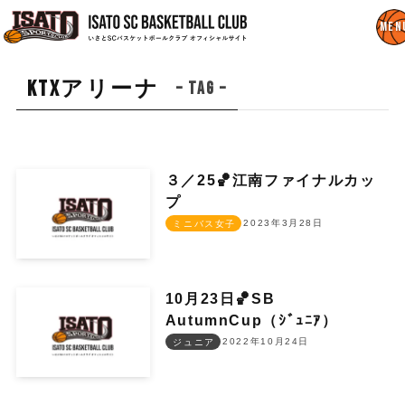
KTXアリーナ
– tag –
３／25🏀江南ファイナルカッ
プ
2023年3月28日
ミニバス女子
10月23日🏀SB
AutumnCup（ｼﾞｭﾆｱ）
2022年10月24日
ジュニア