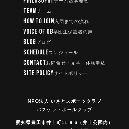
PHILOSOPHY
チーム基本理念
TEAM
チーム
HOW TO JOIN
入団までの流れ
VOICE OF OB
卒団生保護者の声
BLOG
ブログ
SCHEDULE
スケジュール
CONTACT
お問合せ・見学・体験申込
SITE POLICY
サイトポリシー
NPO法人 いさとスポーツクラブ
バスケットボールクラブ
愛知県豊田市井上町11-8-6（井上公園内）