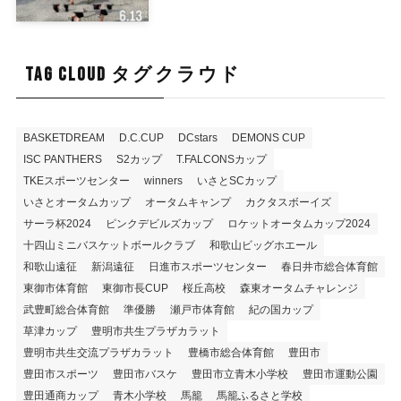
TAG CLOUD タグクラウド
BASKETDREAM
D.C.CUP
DCstars
DEMONS CUP
ISC PANTHERS
S2カップ
T.FALCONSカップ
TKEスポーツセンター
winners
いさとSCカップ
いさとオータムカップ
オータムキャンプ
カクタスボーイズ
サーラ杯2024
ピンクデビルズカップ
ロケットオータムカップ2024
十四山ミニバスケットボールクラブ
和歌山ビッグホエール
和歌山遠征
新潟遠征
日進市スポーツセンター
春日井市総合体育館
東御市体育館
東御市長CUP
桜丘高校
森東オータムチャレンジ
武豊町総合体育館
準優勝
瀬戸市体育館
紀の国カップ
草津カップ
豊明市共生プラザカラット
豊明市共生交流プラザカラット
豊橋市総合体育館
豊田市
豊田市スポーツ
豊田市バスケ
豊田市立青木小学校
豊田市運動公園
豊田通商カップ
青木小学校
馬籠
馬籠ふるさと学校